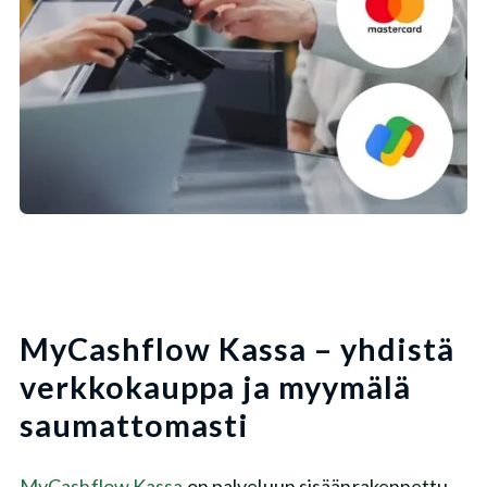
MyCashflow Kassa – yhdistä
verkkokauppa ja myymälä
saumattomasti
MyCashflow Kassa
on palveluun sisäänrakennettu