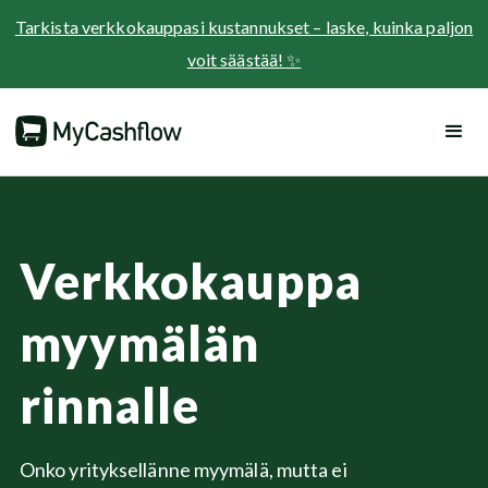
Tarkista verkkokauppasi kustannukset – laske, kuinka paljon
voit säästää! ✨
Verkkokauppa
myymälän
rinnalle
Onko yrityksellänne myymälä, mutta ei