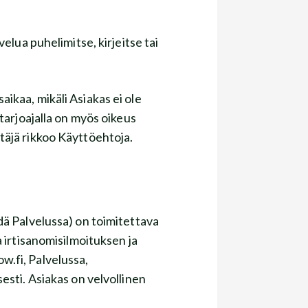
velua puhelimitse, kirjeitse tai
aikaa, mikäli Asiakas ei ole
arjoajalla on myös oikeus
äjä rikkoo Käyttöehtoja.
dä Palvelussa) on toimitettava
a irtisanomisilmoituksen ja
w.fi, Palvelussa,
sesti. Asiakas on velvollinen