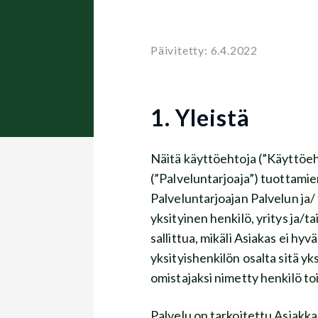
Päivitetty: 6.4.2022
1. Yleistä
Näitä käyttöehtoja (”Käyt
(”Palveluntarjoaja”) tuottami
Palveluntarjoajan Palvelun ja/ ta
yksityinen henkilö, yritys ja/ta
sallittua, mikäli Asiakas ei hyv
yksityishenkilön osalta sitä yk
omistajaksi nimetty henkilö t
Palvelu on tarkoitettu Asiakkaan 