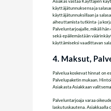
Asiakas vastaa Käyttäjien käytt
käyttäjätunnuksensa ja salasa
käyttäjätunnuksillaan ja sala
aiheuttamista tutkinta- ja korj
Palveluntarjoajalle, mikäli ha
sekä epäilemästään väärin
käyttämiseksi vaadittavan sa
4. Maksut, Palv
Palvelua koskevat hinnat on es
Palvelupaketin mukaan. Hintoihi
Asiakasta Asiakkaan valitsem
Palveluntarjoaja varaa oikeud
laskutuskautena. Asiakkaalla o