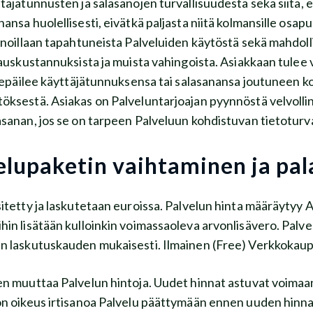
äjätunnusten ja salasanojen turvallisuudesta sekä siitä, että
nansa huolellisesti, eivätkä paljasta niitä kolmansille osap
sanoillaan tapahtuneista Palveluiden käytöstä sekä mahdolli
auskustannuksista ja muista vahingoista. Asiakkaan tulee vä
̈n epäilee käyttäjätunnuksensa tai salasanansa joutunee
käytöksestä. Asiakas on Palveluntarjoajan pyynnöstä velvo
lasanan, jos se on tarpeen Palveluun kohdistuvan tietotur
elupaketin vaihtaminen ja pa
itetty ja laskutetaan euroissa. Palvelun hinta määräytyy
n lisätään kulloinkin voimassaoleva arvonlisävero. Palv
an laskutuskauden mukaisesti. Ilmainen (Free) Verkkokau
en muuttaa Palvelun hintoja. Uudet hinnat astuvat voima
n oikeus irtisanoa Palvelu päättymään ennen uuden hin