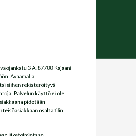
yväojankatu 3 A, 87700 Kajaani
̈ön. Avaamalla
tai siihen rekisteröityvä
toja. Palvelun käyttö ei ole
Asiakkaana pidetään
yhteisöasiakkaan osalta tilin
kaan liiketoimintaan.