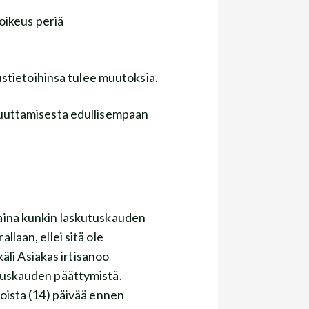
oikeus periä
utustietoihinsa tulee muutoksia.
 muuttamisesta edullisempaan
 aina kunkin laskutuskauden
aan, ellei sitä ole
äli Asiakas irtisanoo
tuskauden päättymistä.
ista (14) päivää ennen