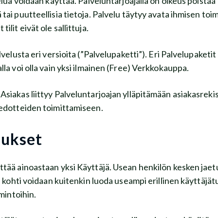
elua voidaan käyttää. Palveluntarjoajalla on oikeus poist
̈ tai puutteellisia tietoja. Palvelu täytyy avata ihmisen to
lit eivät ole sallittuja.
lvelusta eri versioita (”Palvelupaketti”). Eri Palvelupaketi
lla voi olla vain yksi ilmainen (Free) Verkkokauppa.
siakas liittyy Palveluntarjoajan ylläpitämään asiakasrekist
iedotteiden toimittamiseen.
nukset
yttää ainoastaan yksi Käyttäjä. Usean henkilön kesken jaet
a kohti voidaan kuitenkin luoda useampi erillinen käyttäjät
imintoihin.