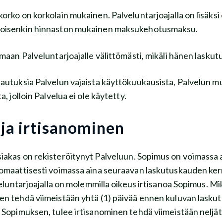
korko on korkolain mukainen. Palveluntarjoajalla on lisäksi 
ulloisenkin hinnaston mukainen maksukehotusmaksu.
aan Palveluntarjoajalle välittömästi, mikäli hänen lask
alautuksia Palvelun vajaista käyttökuukausista, Palvelun
, jolloin Palvelua ei ole käytetty.
ja irtisanominen
iakas on rekisteröitynyt Palveluun. Sopimus on voimassa
omaattisesti voimassa aina seuraavan laskutuskauden kerrall
veluntarjoajalla on molemmilla oikeus irtisanoa Sopimus. Mik
tehdä viimeistään yhtä (1) päivää ennen kuluvan lasku
Sopimuksen, tulee irtisanominen tehdä viimeistään neljäto