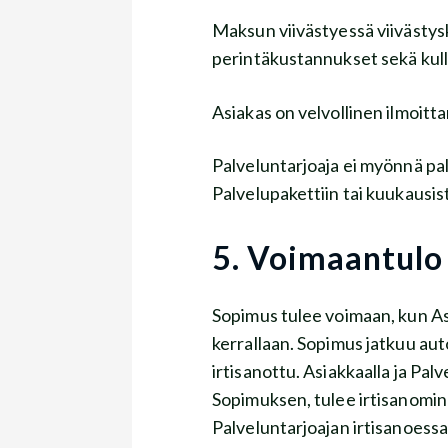
Maksun viivästyessä viivästys
perintäkustannukset sekä k
Asiakas on velvollinen ilmoittam
Palveluntarjoaja ei myönnä p
Palvelupakettiin tai kuukausista
5. Voimaantulo 
Sopimus tulee voimaan, kun As
kerrallaan. Sopimus jatkuu aut
irtisanottu. Asiakkaalla ja Pal
Sopimuksen, tulee irtisanominen 
Palveluntarjoajan irtisanoessa 