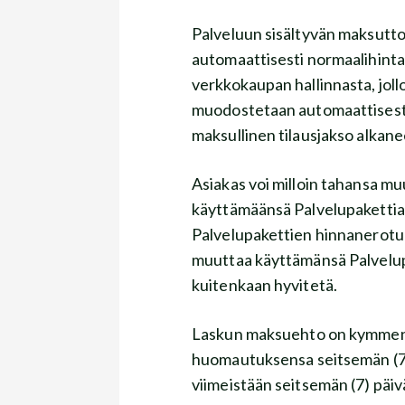
Palveluun sisältyvän maksutto
automaattisesti normaalihinta
verkkokaupan hallinnasta, joll
muodostetaan automaattisesti 
maksullinen tilausjakso alkane
Asiakas voi milloin tahansa muut
käyttämäänsä Palvelupaket
Palvelupakettien hinnanerotuks
muuttaa käyttämänsä Palve
kuitenkaan hyvitetä.
Laskun maksuehto on kymmenen (1
huomautuksensa seitsemän (7)
viimeistään seitsemän (7) pa