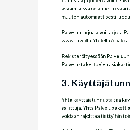
tunnistaa ja joiden avulla Palv
avaamisessa on annettu vääria
muuten automaattisesti luodut ti
Palveluntarjoaja voi tarjota Pa
www-sivuilla. Yhdellä Asiakkaa
Rekisteröityessään Palveluun A
Palvelusta kertovien asiakast
3. Käyttäjätun
Yhtä käyttäjätunnusta saa kä
sallittuja. Yhtä Palvelupaketti
voidaan rajoittaa tiettyihin to