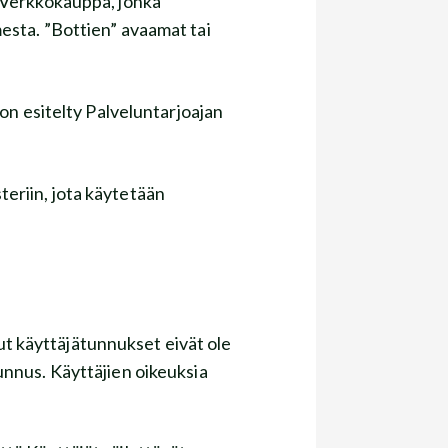
aa Verkkokauppa, jonka
imesta. ”Bottien” avaamat tai
t on esitelty Palveluntarjoajan
eriin, jota käytetään
ut käyttäjätunnukset eivät ole
unnus. Käyttäjien oikeuksia