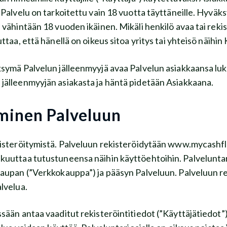
Palvelu on tarkoitettu vain 18 vuotta täyttäneille. Hyväks
 vähintään 18 vuoden ikäinen. Mikäli henkilö avaa tai re
ttaa, että hänellä on oikeus sitoa yritys tai yhteisö näihin
ksymä Palvelun jälleenmyyjä avaa Palvelun asiakkaansa luk
jälleenmyyjän asiakasta ja häntä pidetään Asiakkaana.
yminen Palveluun
ekisteröitymistä. Palveluun rekisteröidytään www.mycashfl
akuuttaa tutustuneensa näihin käyttöehtoihin. Palvelunta
kaupan (”Verkkokauppa”) ja pääsyn Palveluun. Palveluun re
alvelua.
ään antaa vaaditut rekisteröintitiedot (”Käyttäjätiedot