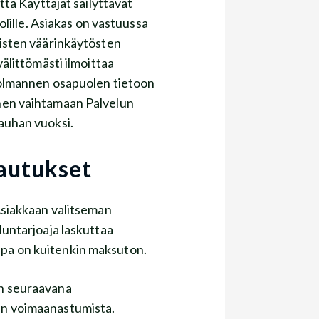
 Käyttäjät säilyttävät
uolille. Asiakas on vastuussa
sten väärinkäytösten
littömästi ilmoittaa
n kolmannen osapuolen tietoon
llinen vaihtamaan Palvelun
vauhan vuoksi.
lautukset
 Asiakkaan valitseman
eluntarjoaja laskuttaa
ppa on kuitenkin maksuton.
an seuraavana
nan voimaanastumista.