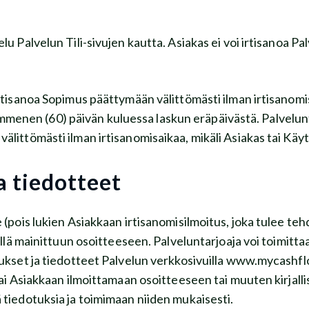
u Palvelun Tili-sivujen kautta. Asiakas ei voi irtisanoa Pal
isanoa Sopimus päättymään välittömästi ilman irtisanomis
en (60) päivän kuluessa laskun eräpäivästä. Palvelunt
älittömästi ilman irtisanomisaikaa, mikäli Asiakas tai Käytt
a tiedotteet
 (pois lukien Asiakkaan irtisanomisilmoitus, joka tulee teh
 yllä mainittuun osoitteeseen. Palveluntarjoaja voi toimitta
itukset ja tiedotteet Palvelun verkkosivuilla www.mycashflo
̈ tai Asiakkaan ilmoittamaan osoitteeseen tai muuten kirjalli
̈ tiedotuksia ja toimimaan niiden mukaisesti.