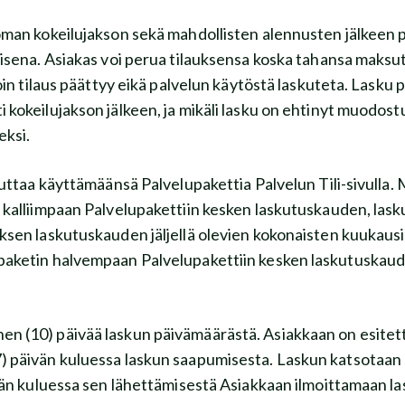
man kokeilujakson sekä mahdollisten alennusten jälkeen pa
isena. Asiakas voi perua tilauksensa koska tahansa maksu
oin tilaus päättyy eikä palvelun käytöstä laskuteta. Lasku 
kokeilujakson jälkeen, ja mikäli lasku on ehtinyt muodost
eksi.
taa käyttämäänsä Palvelupakettia Palvelun Tili-sivulla.
tia kalliimpaan Palvelupakettiin kesken laskutuskauden, las
en laskutuskauden jäljellä olevien kokonaisten kuukausie
lupaketin halvempaan Palvelupakettiin kesken laskutuskaud
0) päivää laskun päivämäärästä. Asiakkaan on esitet
 päivän kuluessa laskun saapumisesta. Laskun katsotaa
̈ivän kuluessa sen lähettämisestä Asiakkaan ilmoittamaan