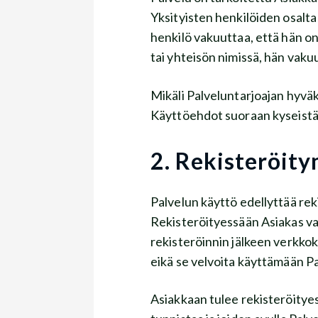
Yksityisten henkilöiden osalta 
henkilö vakuuttaa, että hän on
tai yhteisön nimissä, hän vakuu
Mikäli Palveluntarjoajan hyvä
Käyttöehdot suoraan kyseistä 
2. Rekisteröit
Palvelun käyttö edellyttää r
Rekisteröityessään Asiakas v
rekisteröinnin jälkeen verkko
eikä se velvoita käyttämään P
Asiakkaan tulee rekisteröityess