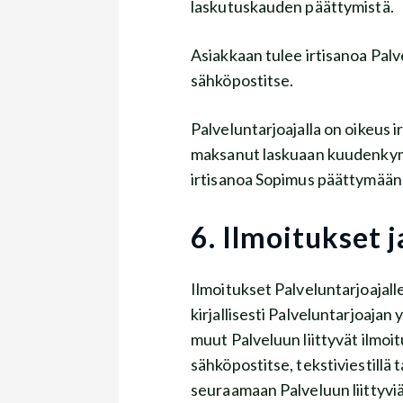
laskutuskauden päättymistä.
Asiakkaan tulee irtisanoa Palvel
sähköpostitse.
Palveluntarjoajalla on oikeus irt
maksanut laskuaan kuudenkymmen
irtisanoa Sopimus päättymään v
6. Ilmoitukset j
Ilmoitukset Palveluntarjoajalle
kirjallisesti Palveluntarjoajan
muut Palveluun liittyvät ilmo
sähköpostitse, tekstiviestilla
seuraamaan Palveluun liittyvia