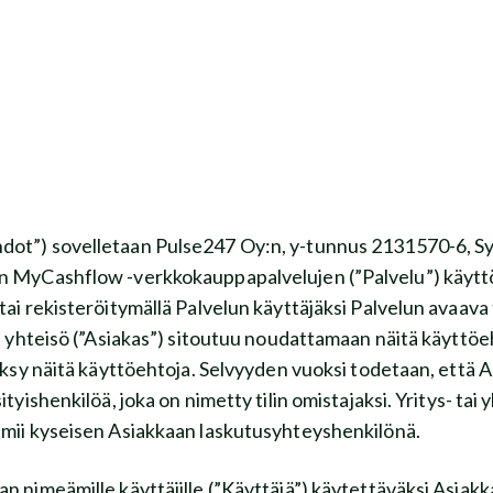
töehdot”) sovelletaan Pulse247 Oy:n, y-tunnus 2131570-6, S
en MyCashflow -verkkokauppapalvelujen (”Palvelu”) käytto
i rekisteröitymällä Palvelun käyttäjäksi Palvelun avaava 
i yhteisö (”Asiakas”) sitoutuu noudattamaan näitä käyttöeh
äksy näitä käyttöehtoja. Selvyyden vuoksi todetaan, että 
sityishenkilöä, joka on nimetty tilin omistajaksi. Yritys- tai 
oimii kyseisen Asiakkaan laskutusyhteyshenkilönä.
nimeämille käyttäjille (”Käyttäjä”) käytettäväksi Asiak