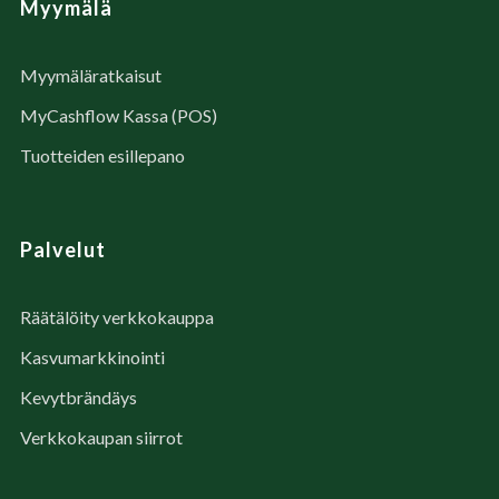
Myymälä
Myymäläratkaisut
MyCashflow Kassa (POS)
Tuotteiden esillepano
Palvelut
Räätälöity verkkokauppa
Kasvumarkkinointi
Kevytbrändäys
Verkkokaupan siirrot