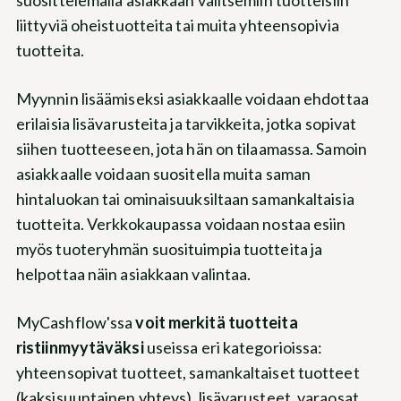
suosittelemalla asiakkaan valitsemiin tuotteisiin
liittyviä oheistuotteita tai muita yhteensopivia
tuotteita.
Myynnin lisäämiseksi asiakkaalle voidaan ehdottaa
erilaisia lisävarusteita ja tarvikkeita, jotka sopivat
siihen tuotteeseen, jota hän on tilaamassa. Samoin
asiakkaalle voidaan suositella muita saman
hintaluokan tai ominaisuuksiltaan samankaltaisia
tuotteita. Verkkokaupassa voidaan nostaa esiin
myös tuoteryhmän suosituimpia tuotteita ja
helpottaa näin asiakkaan valintaa.
MyCashflow'ssa
voit merkitä tuotteita
ristiinmyytäväksi
useissa eri kategorioissa:
yhteensopivat tuotteet, samankaltaiset tuotteet
(kaksisuuntainen yhteys), lisävarusteet, varaosat