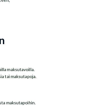
n
lla maksutavoilla.
ia tai maksutapoja.
usta maksutapoihin.