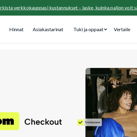
rkista verkkokauppasi kustannukset – laske, kuinka paljon voit 
Hinnat
Asiakastarinat
Tuki ja oppaat
Vertaile