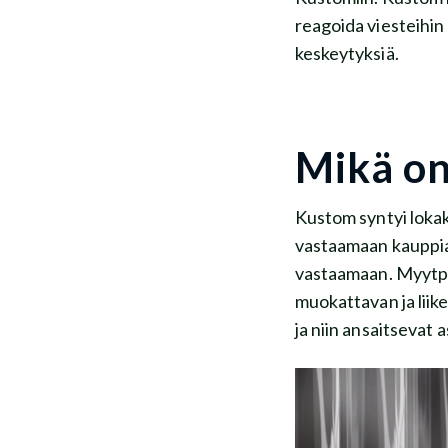
reagoida viesteihin 
keskeytyksiä.
Mikä o
Kustom syntyi lokak
vastaamaan kauppiaid
vastaamaan. Myytpä 
muokattavan ja liik
ja niin ansaitsevat a