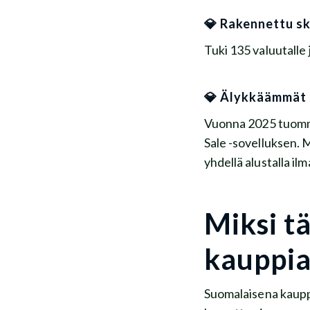
💎 Rakennettu s
Tuki 135 valuutalle 
💎 Älykkäämmät t
Vuonna 2025 tuomm
Sale -sovelluksen. M
yhdellä alustalla il
Miksi t
kauppia
Suomalaisena kauppi