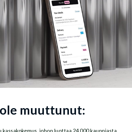
 ole muuttunut:
tu kassakokemus, johon luottaa 24 000 kauppiasta