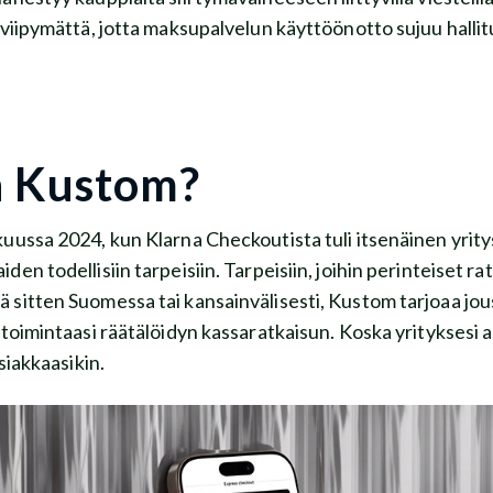
viipymättä, jotta maksupalvelun käyttöönotto sujuu hallitu
n Kustom?
uussa 2024, kun Klarna Checkoutista tuli itsenäinen yrit
en todellisiin tarpeisiin. Tarpeisiin, joihin perinteiset ra
sitten Suomessa tai kansainvälisesti, Kustom tarjoaa jou
etoimintaasi räätälöidyn kassaratkaisun. Koska yrityksesi 
siakkaasikin.