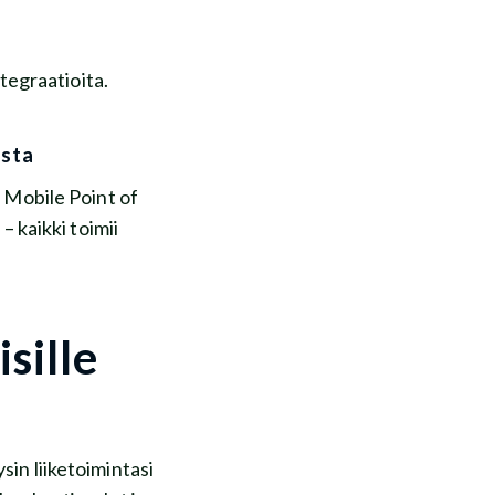
ntegraatioita.
usta
Mobile Point of
– kaikki toimii
sille
sin liiketoimintasi