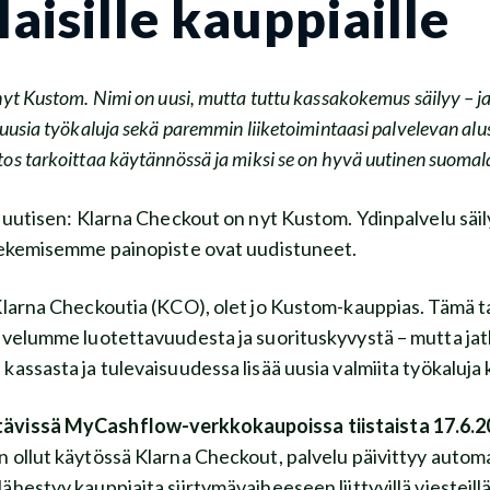
aisille kauppiaille
yt Kustom. Nimi on uusi, mutta tuttu kassakokemus säilyy – ja
usia työkaluja sekä paremmin liiketoimintaasi palvelevan alus
s tarkoittaa käytännössä ja miksi se on hyvä uutinen suomalais
t uutisen: Klarna Checkout on nyt Kustom. Ydinpalvelu säil
 tekemisemme painopiste ovat uudistuneet.
Klarna Checkoutia (KCO), olet jo Kustom-kauppias. Tämä ta
lvelumme luotettavuudesta ja suorituskyvystä – mutta ja
assasta ja tulevaisuudessa lisää uusia valmiita työkaluja 
ävissä MyCashflow-verkkokaupoissa tiistaista 17.6.2
 ollut käytössä Klarna Checkout, palvelu päivittyy automa
ähestyy kauppiaita siirtymävaiheeseen liittyvillä viesteill