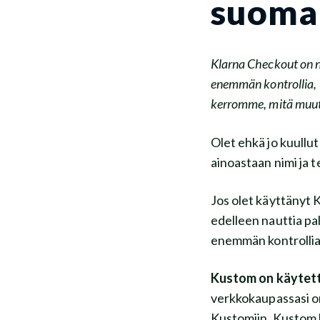
suomal
Klarna Checkout on n
enemmän kontrollia, u
kerromme, mitä muuto
Olet ehkä jo kuullu
ainoastaan nimi ja
Jos olet käyttänyt 
edelleen nauttia pa
enemmän kontrollia k
Kustom on käytett
verkkokaupassasi on
Kustomiin. Kustom l