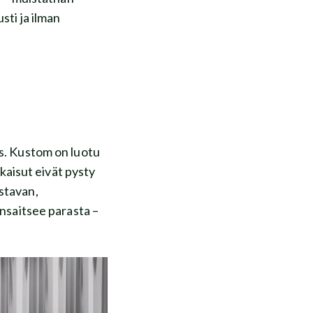
sti ja ilman
ys. Kustom on luotu
tkaisut eivät pysty
stavan,
ansaitsee parasta –