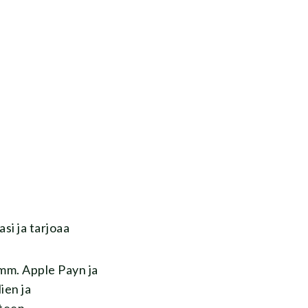
si ja tarjoaa
 mm. Apple Payn ja
ien ja
teen,