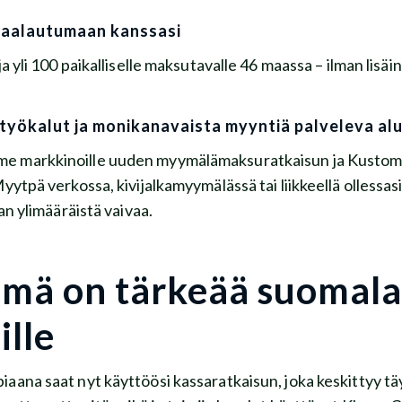
kaalautumaan kanssasi
ja yli 100 paikalliselle maksutavalle 46 maassa – ilman lisäi
yökalut ja monikanavaista myyntiä palveleva al
e markkinoille uuden myymälämaksuratkaisun ja Kustom 
yytpä verkossa, kivijalkamyymälässä tai liikkeellä ollessasi 
man ylimääräistä vaivaa.
ämä on tärkeää suomalai
ille
aana saat nyt käyttöösi kassaratkaisun, joka keskittyy täy