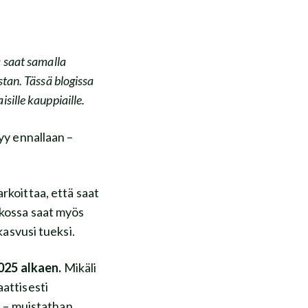
 saat samalla
tan. Tässä blogissa
ille kauppiaille.
yy ennallaan –
rkoittaa, että saat
tkossa saat myös
kasvusi tueksi.
025 alkaen.
Mikäli
attisesti
ä – muistathan