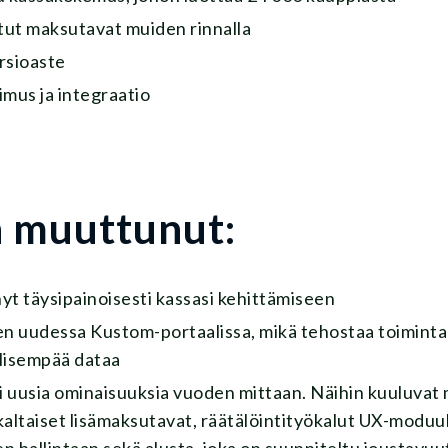
tut maksutavat muiden rinnalla
rsioaste
mus ja integraatio
 muuttunut:
t täysipainoisesti kassasi kehittämiseen
ken uudessa Kustom-portaalissa, mikä tehostaa toimintaa
llisempää dataa
i uusia ominaisuuksia vuoden mittaan. Näihin kuuluvat
altaiset lisämaksutavat, räätälöintityökalut UX-moduul
en hallintaan sekä alusta, joka on suunniteltu joustavuu