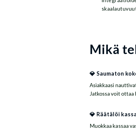
skaalautuvuut
Mikä te
💎 Saumaton kok
Asiakkaasi nauttiva
Jatkossa voit ottaa
💎 Räätälöi kass
Muokkaa kassaa vast