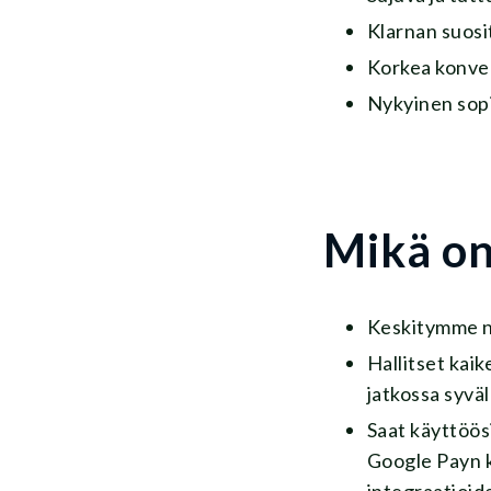
Klarnan suosi
Korkea konve
Nykyinen sopi
Mikä on
Keskitymme ny
Hallitset kai
jatkossa syvä
Saat käyttöös
Google Payn k
integraatioid