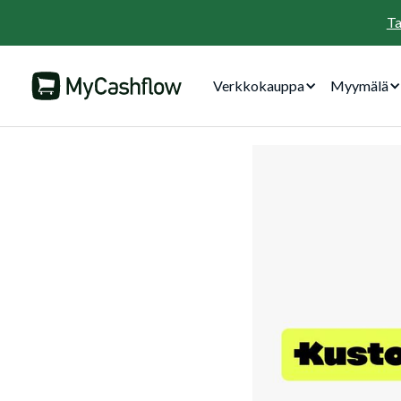
Ta
Verkkokauppa
Myymälä