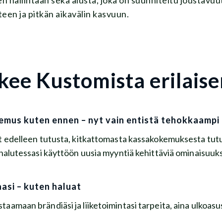
een ja pitkän aikavälin kasvuun.
kee Kustomista erilaise
emus kuten ennen – nyt vain entistä tehokkaampi
t edelleen tutusta, kitkattomasta kassakokemuksesta tutui
 halutessasi käyttöön uusia myyntiä kehittäviä ominaisuuks
aasi – kuten haluat
aamaan brändiäsi ja liiketoimintasi tarpeita, aina ulkoas