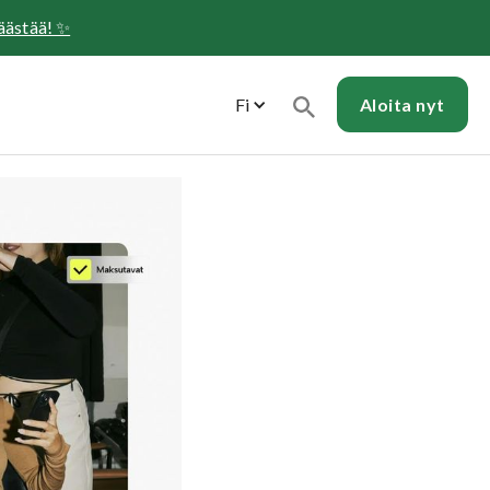
säästää! ✨
Fi
Aloita
nyt